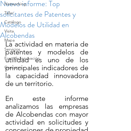
Nuevo informe: Top
Networking
solicitantes de Patentes y
Taller
Modelos de Utilidad en
Catálogo
Visita
Alcobendas
Mapa
La actividad en materia de 
Servicios
patentes y modelos de 
Foro de Innovación
utilidad es uno de los 
principales indicadores de 
Concurso
la capacidad innovadora 
de un territorio. 
En este informe 
analizamos las empresas 
de Alcobendas con mayor 
actividad en solicitudes y 
concesiones de propiedad 