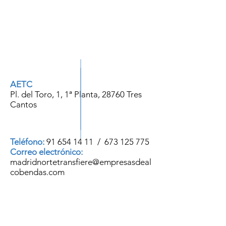
VIDEOCONF
ERENCIA
AETC
Pl. del Toro, 1, 1ª Planta, 28760 Tres
Cantos
Teléfono:
91 654 14 11
/
673 125 775
Correo electrónico:
madridnortetransfiere@empresasdeal
cobendas.com
InNorMadrid
Partner innovador de los servicios
del Hub de Transferencia Madrid