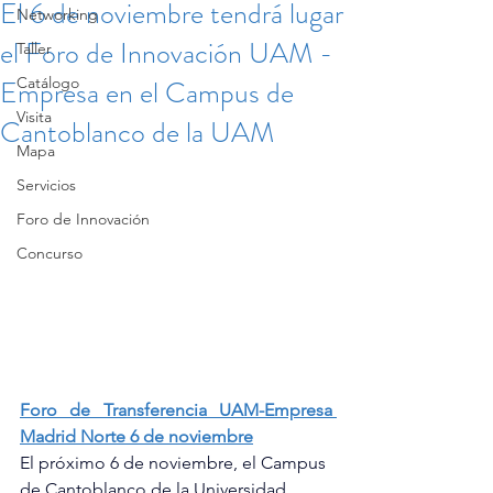
El 6 de noviembre tendrá lugar
Networking
el Foro de Innovación UAM -
Taller
Empresa en el Campus de
Catálogo
Visita
Cantoblanco de la UAM
Mapa
Servicios
Foro de Innovación
Concurso
Foro de Transferencia UAM-Empresa 
Madrid Norte 6 de noviembre
El próximo 6 de noviembre, el Campus 
de Cantoblanco de la Universidad 