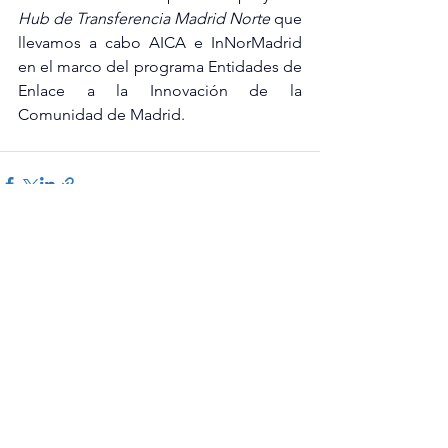
Hub de Transferencia Madrid Norte 
que 
llevamos a cabo AICA e InNorMadrid 
en el marco del programa Entidades de 
Enlace a la Innovación de la 
Comunidad de Madrid.
Comentarios
Ya no es posible comentar esta
entrada. Contacta al propietario
del sitio para obtener más
información.