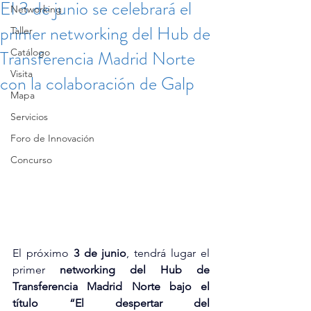
El 3 de junio se celebrará el
Networking
primer networking del Hub de
Taller
Transferencia Madrid Norte
Catálogo
Visita
con la colaboración de Galp
Mapa
Servicios
Foro de Innovación
Concurso
El próximo 
3 de junio
, tendrá lugar el 
primer 
networking del Hub de 
Transferencia Madrid Norte bajo el 
título
“El despertar del 