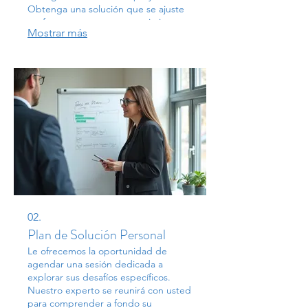
Obtenga una solución que se ajuste
perfectamente a sus requerimientos
Mostrar más
específicos.
02.
Plan de Solución Personal
Le ofrecemos la oportunidad de
agendar una sesión dedicada a
explorar sus desafíos específicos.
Nuestro experto se reunirá con usted
para comprender a fondo su