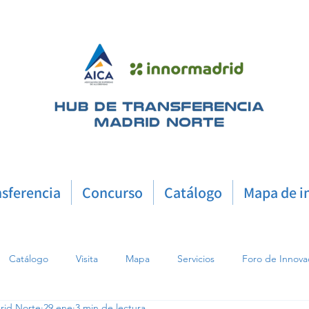
nsferencia
Concurso
Catálogo
Mapa de i
Catálogo
Visita
Mapa
Servicios
Foro de Innova
rid Norte
29 ene
3 min de lectura