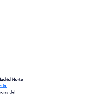
Madrid Norte 
 la 
cias del 