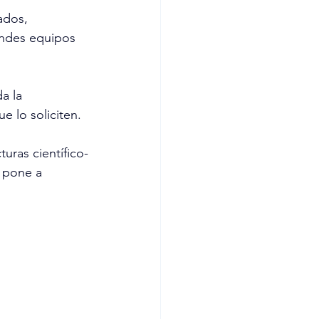
ados, 
andes equipos 
a la 
 lo soliciten. 
turas científico-
e pone a 