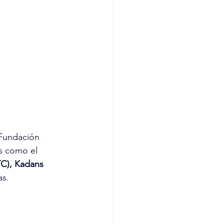
 Fundación 
s como el 
TC), Kadans 
as.