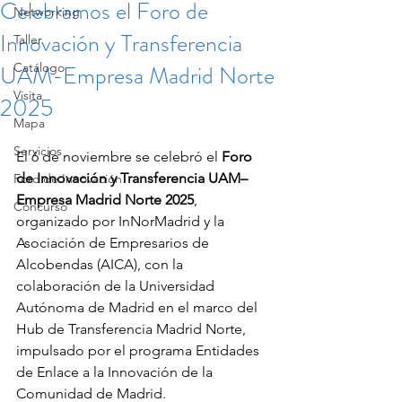
Celebramos el Foro de
Networking
Innovación y Transferencia
Taller
UAM-Empresa Madrid Norte
Catálogo
Visita
2025
Mapa
Servicios
El 6 de noviembre se celebró el 
Foro 
de Innovación y Transferencia UAM–
Foro de Innovación
Empresa Madrid Norte 2025
, 
Concurso
organizado por InNorMadrid y la 
Asociación de Empresarios de 
Alcobendas (AICA), con la 
colaboración de la Universidad 
Autónoma de Madrid en el marco del 
Hub de Transferencia Madrid Norte, 
impulsado por el programa Entidades 
de Enlace a la Innovación de la 
Comunidad de Madrid.